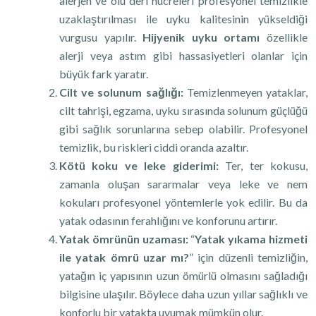
alerjen ve ölü deri hücreleri profesyonel temizlikle
uzaklaştırılması ile uyku kalitesinin yükseldiği
vurgusu yapılır.
Hijyenik uyku ortamı
özellikle
alerji veya astım gibi hassasiyetleri olanlar için
büyük fark yaratır.
Cilt ve solunum sağlığı:
Temizlenmeyen yataklar,
cilt tahrişi, egzama, uyku sırasında solunum güçlüğü
gibi sağlık sorunlarına sebep olabilir. Profesyonel
temizlik, bu riskleri ciddi oranda azaltır.
Kötü koku ve leke giderimi:
Ter, ter kokusu,
zamanla oluşan sararmalar veya leke ve nem
kokuları profesyonel yöntemlerle yok edilir. Bu da
yatak odasının ferahlığını ve konforunu artırır.
Yatak ömrünün uzaması:
“
Yatak yıkama hizmeti
ile yatak ömrü uzar mı?
” için düzenli temizliğin,
yatağın iç yapısının uzun ömürlü olmasını sağladığı
bilgisine ulaşılır. Böylece daha uzun yıllar sağlıklı ve
konforlu bir yatakta uyumak mümkün olur.