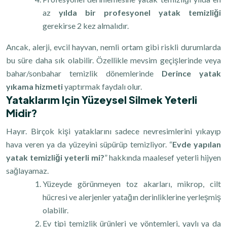
az
yılda bir profesyonel yatak temizliği
gerekirse 2 kez almalıdır.
Ancak, alerji, evcil hayvan, nemli ortam gibi riskli durumlarda
bu süre daha sık olabilir. Özellikle mevsim geçişlerinde veya
bahar/sonbahar temizlik dönemlerinde
Derince yatak
yıkama hizmeti
yaptırmak faydalı olur.
Yataklarım Için Yüzeysel Silmek Yeterli
Midir?
Hayır. Birçok kişi yataklarını sadece nevresimlerini yıkayıp
hava veren ya da yüzeyini süpürüp temizliyor. “
Evde yapılan
yatak temizliği yeterli mi?
”
hakkında maalesef yeterli hijyen
sağlayamaz.
Yüzeyde görünmeyen toz akarları, mikrop, cilt
hücresi ve alerjenler yatağın derinliklerine yerleşmiş
olabilir.
Ev tipi temizlik ürünleri ve yöntemleri, yaylı ya da