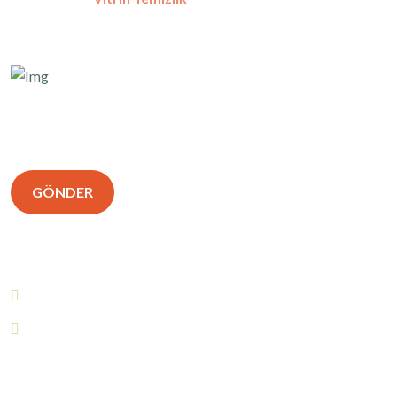
Hizmetleri. Tüm Hakları Saklıdır.
Sizinle Hemen
Iletişime Geçelim.
GÖNDER
İletişim Bilgileri
0533 056 92 12
Info@kocaelikoltukyikama.com
Profosyonel ekip yılların tecrübesi.
Hakkımızda
Hizmetler
Blog
İletişim