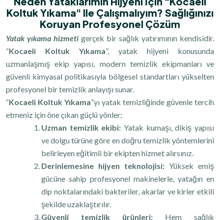
Neden Yataklarımın Hijyeni İçin "Kocaeli
Koltuk Yıkama" Ile Çalışmalıyım? Sağlığınızı
Koruyan Profesyonel Çözüm
Yatak yıkama hizmeti
gerçek bir sağlık yatırımının kendisidir.
“
Kocaeli Koltuk Yıkama
”, yatak hijyeni konusunda
uzmanlaşmış ekip yapısı, modern temizlik ekipmanları ve
güvenli kimyasal politikasıyla bölgesel standartları yükselten
profesyonel bir temizlik anlayışı sunar.
“
Kocaeli Koltuk Yıkama
”yı yatak temizliğinde güvenle tercih
etmeniz için öne çıkan güçlü yönler;
Uzman temizlik ekibi:
Yatak kumaşı, dikiş yapısı
ve dolgu türüne göre en doğru temizlik yöntemlerini
belirleyen eğitimli bir ekipten hizmet alırsınız.
Derinlemesine hijyen teknolojisi:
Yüksek emiş
gücüne sahip profesyonel makinelerle, yatağın en
dip noktalarındaki bakteriler, akarlar ve kirler etkili
şekilde uzaklaştırılır.
Güvenli temizlik ürünleri:
Hem sağlık