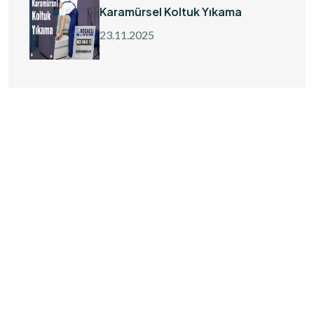
Karamürsel Koltuk Yıkama
23.11.2025
Kocaeli'nin en başarılı temizlik şirketi, başarı tesadüf
değildir!