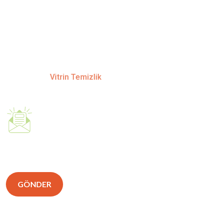
ADRES
Kemalpaşa Mah. Eski Postahane Sok. Demirsoy İş Hanı İzmit /
Kocaeli
Copyright©
Vitrin Temizlik
profesyonel temizlik
hizmetleri. Tüm hakları saklıdır.
Sizinle Hemen
Iletişime Geçelim.
GÖNDER
İletişim Bilgileri